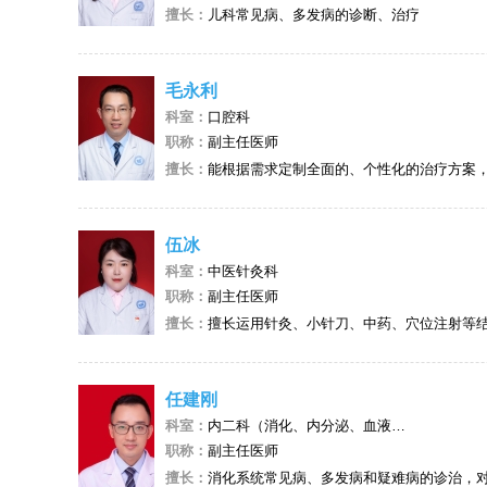
擅长：
儿科常见病、多发病的诊断、治疗
毛永利
科室：
口腔科
职称：
副主任医师
擅长：
能根据需求定制全面的、个性化的治疗方案，对错颌畸形矫治，颌面创伤
伍冰
科室：
中医针灸科
职称：
副主任医师
擅长：
擅长运用针灸、小针刀、中药、穴位注射等结合治疗各种疼痛病症、颈腰椎病变等运动系统疾病、骨性关节炎、肩周炎、腱鞘炎、骨质疏松症、脑卒中后遗症、面瘫、面肌痉挛、三叉神
任建刚
科室：
内二科（消化、内分泌、血液、肾病）门诊
职称：
副主任医师
擅长：
消化系统常见病、多发病和疑难病的诊治，对胃肠镜诊疗有着丰富的实践经验，能熟练掌握消化胃肠镜操作技术，开展无痛及普通胃