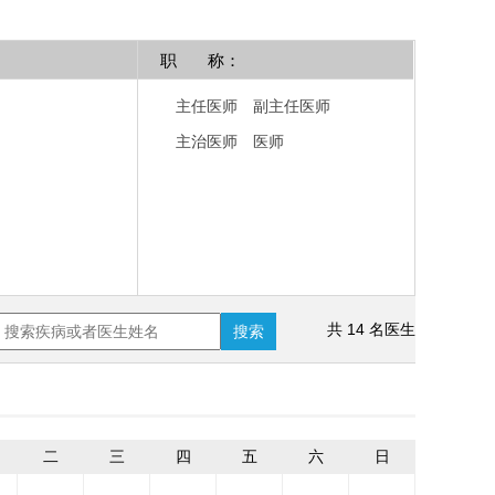
职 称：
主任医师
副主任医师
主治医师
医师
共 14 名医生
搜索
二
三
四
五
六
日