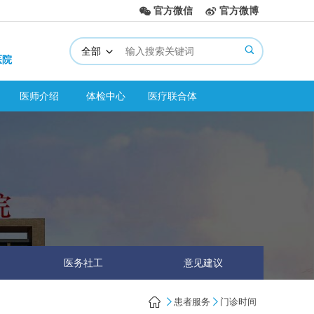
官方微信
官方微博



全部

医院
医师介绍
体检中心
医疗联合体
医务社工
意见建议

患者服务
门诊时间

