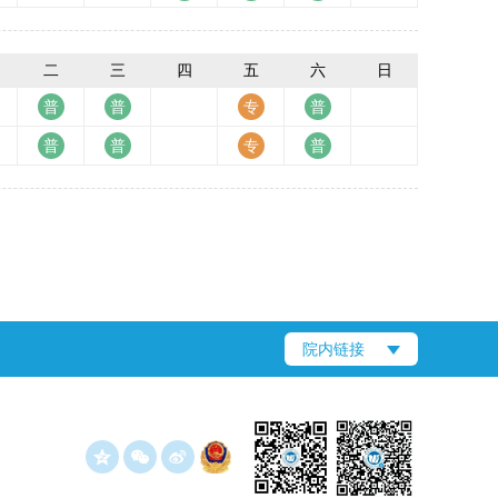
二
三
四
五
六
日
院内链接


