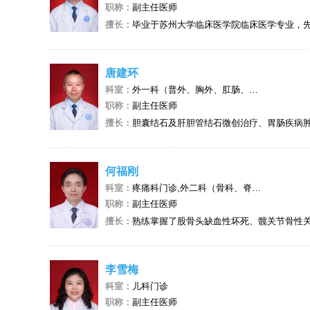
职称：
副主任医师
擅长：
毕业于苏州大学临床医学院临床医学专业，先后担任内科主任、急诊科主任。先后在江苏省血液研究所苏州大学临床医学院附属医院血液科、华西医
唐建环
科室：
外一科（普外、胸外、肛肠、烧伤）门诊
职称：
副主任医师
擅长：
胆囊结石及肝胆管结石微创治疗、胃肠疾病肿瘤切除 、乳腺肿瘤切除、甲状腺肿瘤切除、急性胰腺炎的综合治疗等。独立完成普外科一级、二级、三级及四级手术；胸外科一级及二级手术。
何福刚
科室：
疼痛科门诊,外二科（骨科、脊柱外科）门诊
职称：
副主任医师
擅长：
熟练掌握了股骨头缺血性坏死、髋关节骨性关节炎、膝关节骨性关节炎、类风湿性关节炎、痛风性关节炎、强直性脊柱炎、骨肿瘤、骨质疏松症、颈椎病、腰椎间盘突出症、腰椎管狭窄症、腰椎滑脱症及退变性腰椎侧
李雪梅
科室：
儿科门诊
职称：
副主任医师