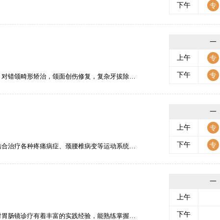
下午
一
上午
下午
修复，复杂牙拔除，老年无牙合修复，牙体牙髓病及种植修复有独到的见解。
一
上午
下午
经痛、耳鸣、带状疱疹后遗神经痛等疾病。尤其对脑卒中后遗症期的康复、颈腰椎疾病、膝关节骨性关节炎、面瘫、面肌痉挛、带状疱疹后遗神经痛、失眠、亚健康调理等有较为深入的研究。
一
上午
下午
肠镜常规检查，早期胃肠道肿瘤筛查，内镜下息肉切除术，镜下止血、EMR等镜下治疗技术，目前已行胃肠镜检查及镜下治疗近两万例。