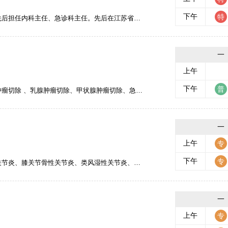
下午
科大学附属医院急诊科、呼吸重症医学科进修学习。发表学术论文多篇，具有丰富的临床工作经验。 专业特长：擅长于危急重症和血液专科疾病的处置。
一
上午
下午
尤其擅长腹腔肿瘤（如胃癌、大肠癌等）、甲状腺肿瘤、乳腺肿瘤、肝胆管结石等的手术治疗，临床疗效显著，深受广大患者认可和信赖。对创伤急救、胸腹联合伤的救治也有较深造诣，临床经验丰富。
一
上午
下午
弯、带状疱疹、三叉神经痛、偏头痛等疾病的诊治，并有独特的治疗方法；应用PKP、PVP、激光、射频、等离子、臭氧、小针刀、骨减压术、神经阻滞、封闭等方法治疗各种急、慢性疼痛，取得了很好的疗效及口碑。
一
上午