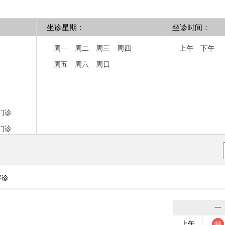
坐诊星期：
坐诊时间：
周一
周二
周三
周四
上午
下午
周五
周六
周日
门诊
门诊
停诊
一
上午