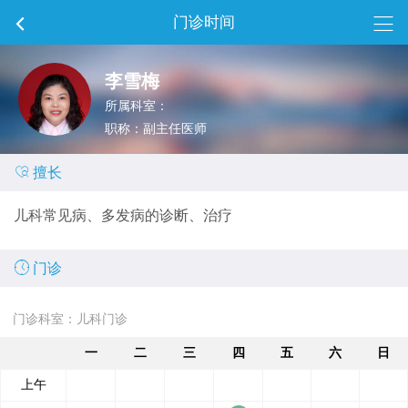
门诊时间
李雪梅
所属科室：
职称：副主任医师

擅长
儿科常见病、多发病的诊断、治疗

门诊
门诊科室：儿科门诊
一
二
三
四
五
六
日
上午